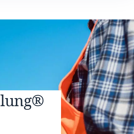
elung®