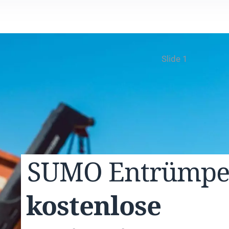
Slide 1
SUMO
Entrümp
kostenlose