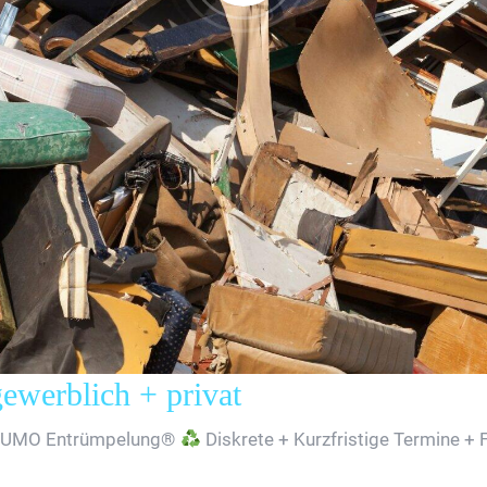
erblich + privat
SUMO Entrümpelung®
Diskrete + Kurzfristige Termine + 