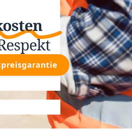
kosten
Respekt
tpreisgarantie