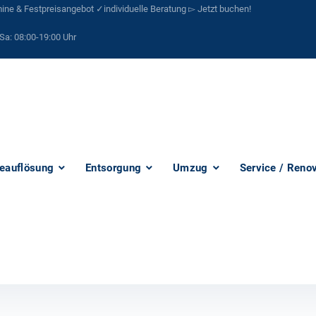
ne & Festpreisangebot ✓individuelle Beratung ▻ Jetzt buchen!
Sa:
08:00-19:00 Uhr
eauflösung
Entsorgung
Umzug
Service / Reno