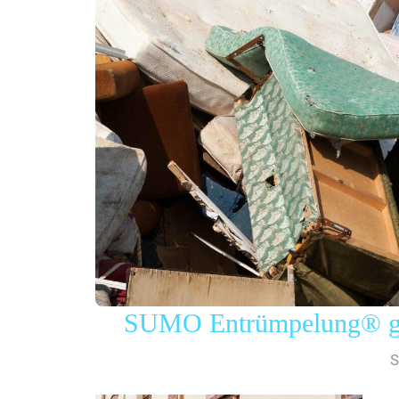
SUMO Entrümpelung® gew