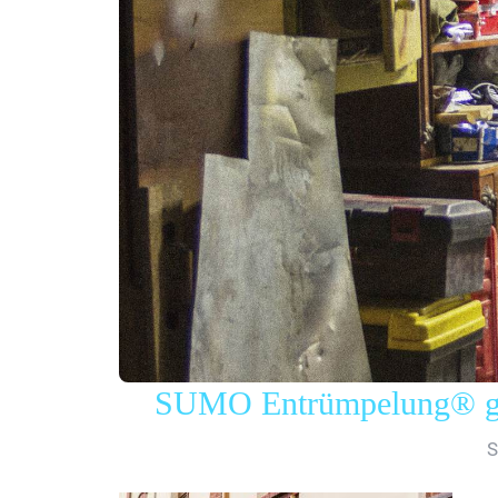
SUMO Entrümpelung® gew