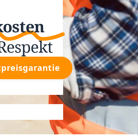
kosten
Respekt
tpreisgarantie