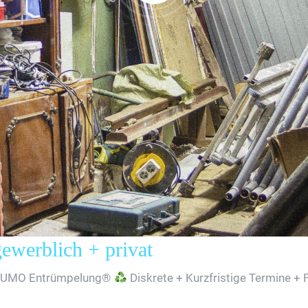
erblich + privat
SUMO Entrümpelung®
Diskrete + Kurzfristige Termine + 