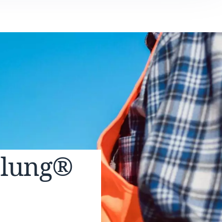
elung®