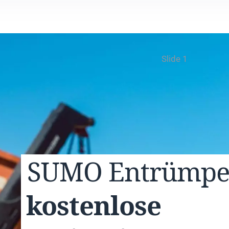
Slide 1
SUMO
Entrümp
kostenlose