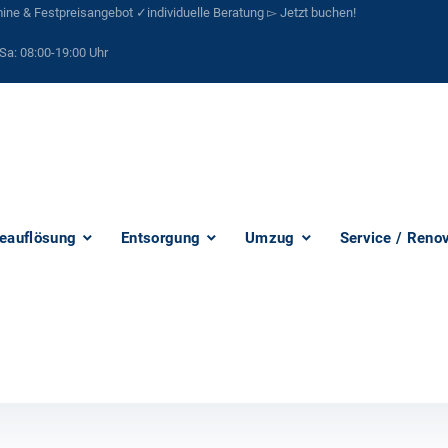
ne & Festpreisangebot ✓individuelle Beratung ▻ Jetzt buchen!
Sa:
08:00-19:00 Uhr
eauflösung
Entsorgung
Umzug
Service / Reno