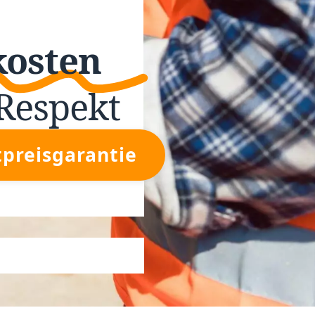
kosten
Respekt
tpreisgarantie