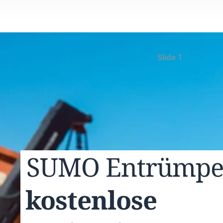
Slide 1
SUMO
Entrümp
kostenlose