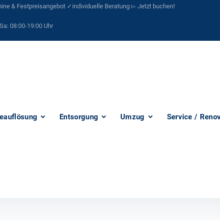
ne & Festpreisangebot ✓individuelle Beratung ▻ Jetzt buchen!
Sa:
08:00-19:00 Uhr
eauflösung
Entsorgung
Umzug
Service / Reno