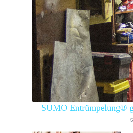
SUMO Entrümpelung® gew