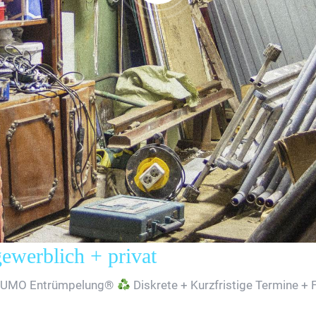
erblich + privat
SUMO Entrümpelung®
Diskrete + Kurzfristige Termine + 