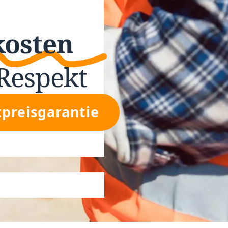
kosten
Respekt
tpreisgarantie