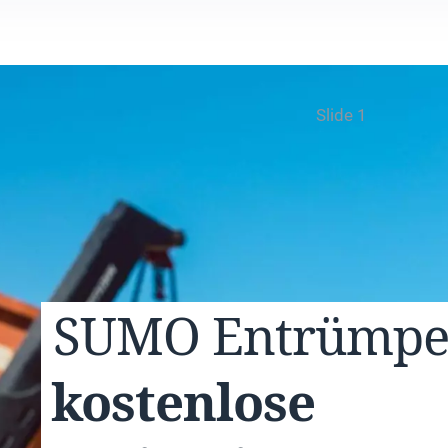
Slide 1
SUMO
Entrümp
kostenlose