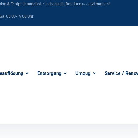
ne & Festpreisangebot ✓individuelle Beratung ▻ Jetzt buchen!
Sa:
08:00-19:00 Uhr
eauflösung
Entsorgung
Umzug
Service / Reno