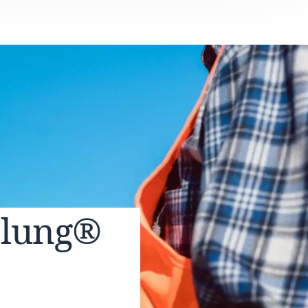
elung®